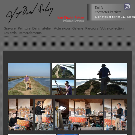
Tarifs
Contactez l'artiste
© photos et textes J.D. Saban
Jean David Saban
Peintre Graveur
Gravure
Peinture
Dans l’atelier
Actu expos
Galerie
Parcours
Votre collection
Les amis
Remerciements