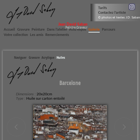
Tarifs
Contactez l'artiste
© photos et textes J.D. Saban
Jean David Saban
Peintre Graveur
Accueil
Gravure
Peinture
Dans l’atelier
Actu expos
Galerie
Parcours
Votre collection
Les amis
Remerciements
Naviguer
Gravure
Acrylique
Huiles
Barcelone
Dimensions :
20x20cm
Type :
Huile sur carton entoilé