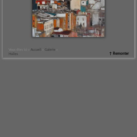
Vous êtes ici »
Accueil
»
Galerie
»
↑ Remonter
Huiles