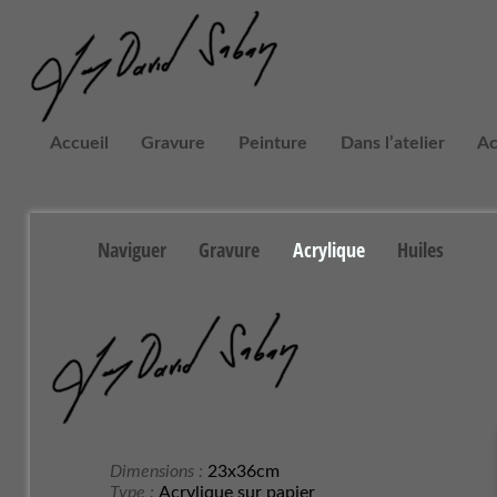
Accueil
Gravure
Peinture
Dans l’atelier
Ac
Naviguer
Gravure
Acrylique
Huiles
Dimensions :
23x36cm
Type :
Acrylique sur papier