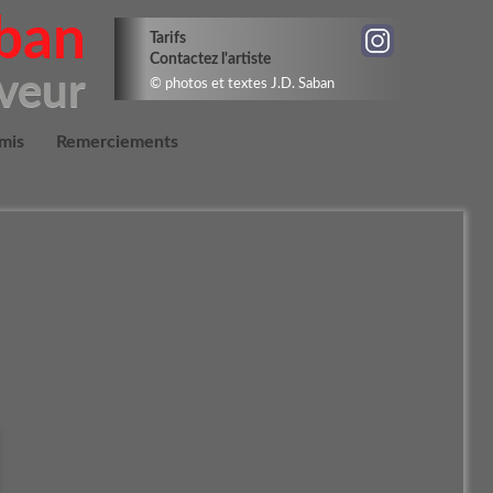
aban
Tarifs
Contactez l'artiste
aveur
© photos et textes J.D. Saban
mis
Remerciements