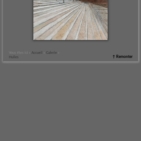
Vous êtes ici »
Accueil
»
Galerie
»
↑ Remonter
Huiles