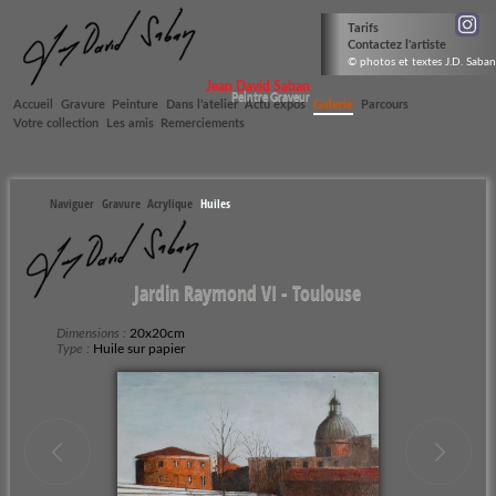
Tarifs
Contactez l'artiste
© photos et textes J.D. Saban
Jean David Saban
Peintre Graveur
Accueil
Gravure
Peinture
Dans l’atelier
Actu expos
Galerie
Parcours
Votre collection
Les amis
Remerciements
Naviguer
Gravure
Acrylique
Huiles
Jardin Raymond VI - Toulouse
Dimensions :
20x20cm
Type :
Huile sur papier