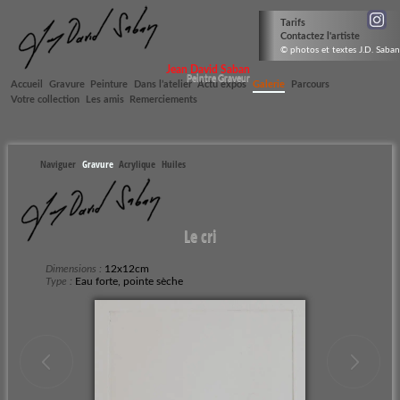
Tarifs
Contactez l'artiste
© photos et textes J.D. Saban
Jean David Saban
Peintre Graveur
Accueil
Gravure
Peinture
Dans l’atelier
Actu expos
Galerie
Parcours
Votre collection
Les amis
Remerciements
Naviguer
Gravure
Acrylique
Huiles
Le cri
Dimensions :
12x12cm
Type :
Eau forte, pointe sèche