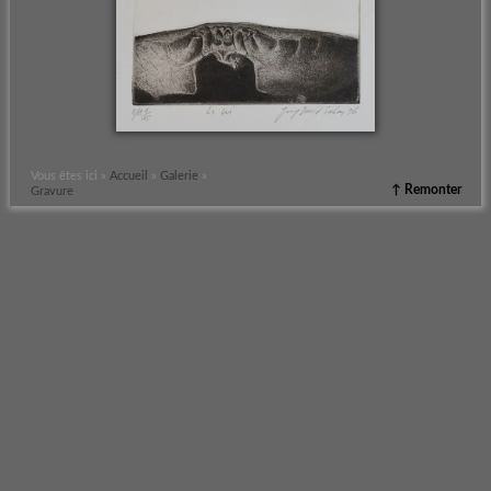
Vous êtes ici »
Accueil
»
Galerie
»
↑ Remonter
Gravure