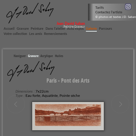
Tarifs
Contactez l'artiste
© photos et textes J.D. Saban
Jean David Saban
Peintre Graveur
Accueil
Gravure
Peinture
Dans l’atelier
Actu expos
Galerie
Parcours
Votre collection
Les amis
Remerciements
Naviguer
Gravure
Acrylique
Huiles
Paris - Pont des Arts
Dimensions :
7x22cm
Type :
Eau forte, Aquatinte, Pointe sèche