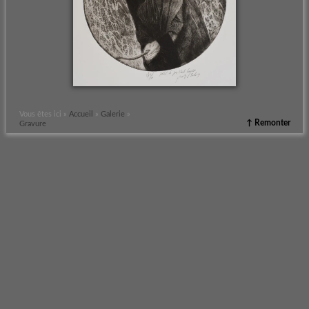
Vous êtes ici »
Accueil
»
Galerie
»
↑ Remonter
Gravure