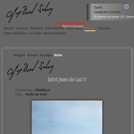
Tarifs
Contactez l'artiste
© photos et textes J.D. Saban
Jean David Saban
Peintre Graveur
Accueil
Gravure
Peinture
Dans l’atelier
Actu expos
Galerie
Parcours
Votre collection
Les amis
Remerciements
Naviguer
Gravure
Acrylique
Huiles
Saint Jean de Luz II
Dimensions :
40x80cm
Type :
Huile sur toile