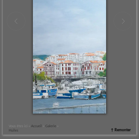
Vous êtes ici »
Accueil
»
Galerie
»
↑ Remonter
Huiles