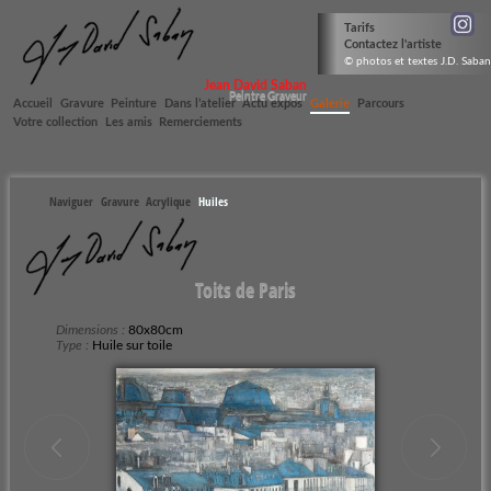
Tarifs
Contactez l'artiste
© photos et textes J.D. Saban
Jean David Saban
Peintre Graveur
Accueil
Gravure
Peinture
Dans l’atelier
Actu expos
Galerie
Parcours
Votre collection
Les amis
Remerciements
Naviguer
Gravure
Acrylique
Huiles
Toits de Paris
Dimensions :
80x80cm
Type :
Huile sur toile