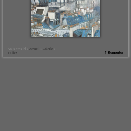
Vous êtes ici »
Accueil
»
Galerie
»
↑ Remonter
Huiles