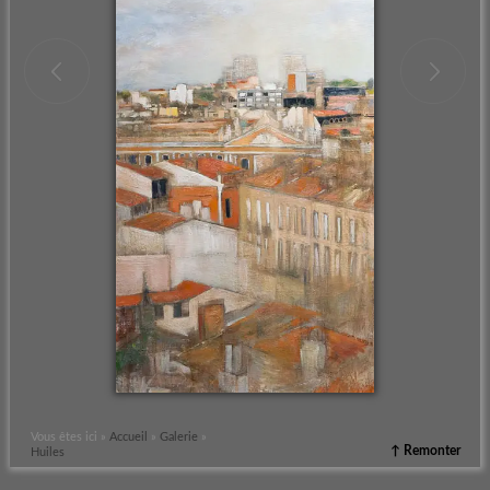
Vous êtes ici »
Accueil
»
Galerie
»
↑ Remonter
Huiles