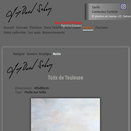
Tarifs
Contactez l'artiste
© photos et textes J.D. Saban
Jean David Saban
Peintre Graveur
Accueil
Gravure
Peinture
Dans l’atelier
Actu expos
Galerie
Parcours
Votre collection
Les amis
Remerciements
Naviguer
Gravure
Acrylique
Huiles
Toits de Toulouse
Dimensions :
40x80cm
Type :
Huile sur toile