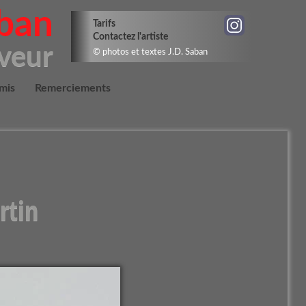
aban
Tarifs
Contactez l'artiste
aveur
© photos et textes J.D. Saban
mis
Remerciements
rtin