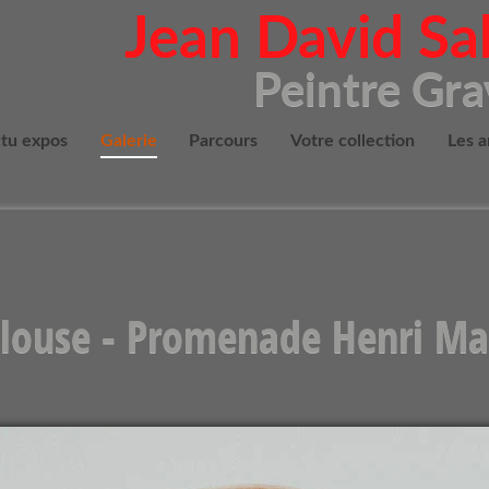
Jean David S
Peintre Gr
tu expos
Galerie
Parcours
Votre collection
Les a
louse - Promenade Henri Ma