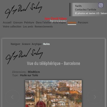
Tarifs
Contactez l'artiste
© photos et textes J.D. Saban
Jean David Saban
Peintre Graveur
Accueil
Gravure
Peinture
Dans l’atelier
Actu expos
Galerie
Parcours
Votre collection
Les amis
Remerciements
Naviguer
Gravure
Acrylique
Huiles
Vue du téléphérique - Barcelone
Dimensions :
80x80cm
Type :
Huile sur Toile