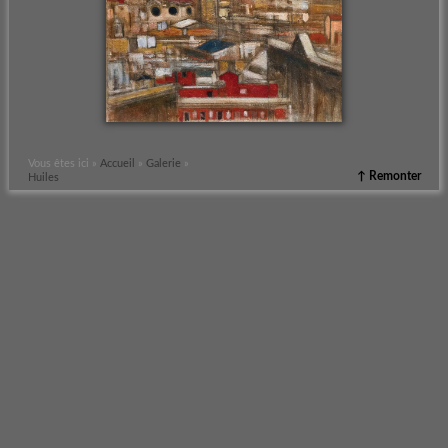
Vous êtes ici »
Accueil
»
Galerie
»
↑ Remonter
Huiles