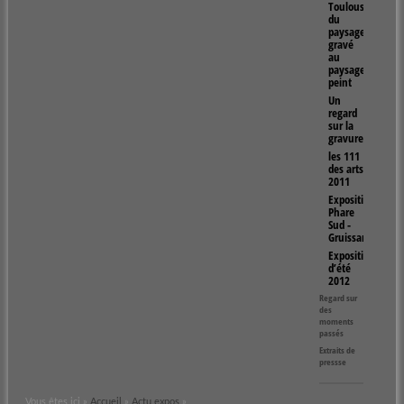
Toulouse,
du
paysage
gravé
au
paysage
peint
Un
regard
sur la
gravure
les 111
des arts
2011
Exposition
Phare
Sud -
Gruissan
Expositions
d’été
2012
Regard sur
des
moments
passés
Extraits de
pressse
Vous êtes ici »
Accueil
»
Actu expos
»