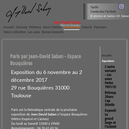
Tarifs
Contactez l'artiste
© photos et textes J.D. Saban
Jean David Saban
Peintre Graveur
Accueil
Gravure
Peinture
Dans l’atelier
Actu expos
Galerie
Parcours
Votre collection
Les amis
Remerciements
Paris par Jean-David Saban - Espace
Actualité
Expositions
Bouquières
L’autre
versant
Exposition du 6 novembre au 2
- Les
eaux
décembre 2017
fortes
1991/2025
29 rue Bouquières 31000
Rétrospective
Toulouse
20ans
Cap
Sittelle
Exposition
Paris est la thématique centrale de la prochaine
Le
exposition de
Jean-David Saban
à l’espace Bouquières
grand
(Métro Esquirol et Carmes)
large et
Du lundi au Samedi 11h00 à 19h00
l’intimité
Renseignements : 06.76.61.43.56