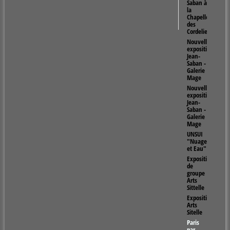
Saban à
la
Chapelle
des
Cordeliers
Nouvelle
exposition
Jean-
Saban -
Galerie
Mage
Nouvelle
exposition
Jean-
Saban -
Galerie
Mage
UNSUI
"Nuages
et Eau"
Exposition
de
groupe
Arts
Sittelle
Exposition
Arts
Sitelle
Paris
par