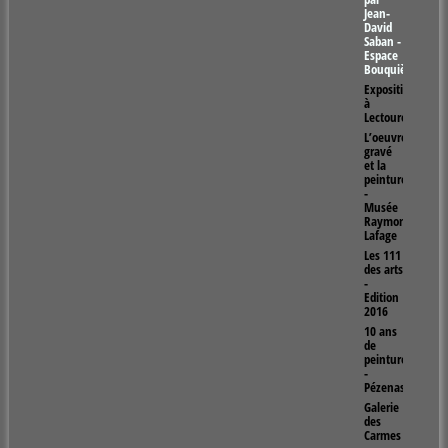
Jean-
David
Saban -
Espace
Bouquières
Exposition
à
Lectoure
L’oeuvre
gravé
et la
peinture
-
Musée
Raymond
Lafage
Les 111
des arts
-
Edition
2016
10 ans
de
peinture
-
Pézenas
Galerie
des
Carmes