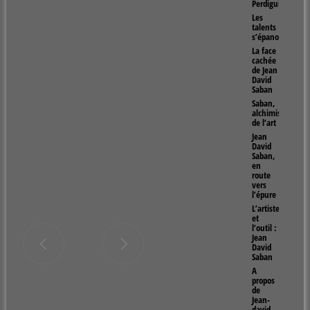
Perdiguier
Les
talents
s’épanouissent
La face
cachée
de Jean
David
Saban
Saban,
alchimiste
de l’art
Jean
David
Saban,
en
route
vers
l’épure
L’artiste
et
l’outil :
Jean
David
Saban
A
propos
de
Jean-
david