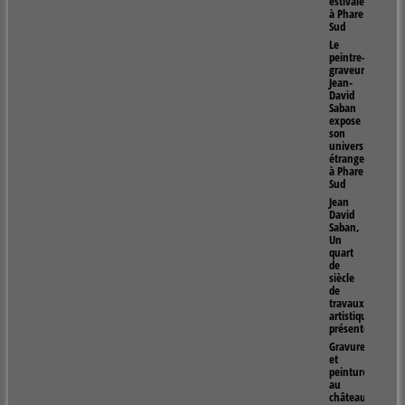
estivales
à Phare
Sud
Le
peintre-
graveur
Jean-
David
Saban
expose
son
univers
étrange
à Phare
Sud
Jean
David
Saban,
Un
quart
de
siècle
de
travaux
artistiques
présentés
Gravure
et
peintures
au
château