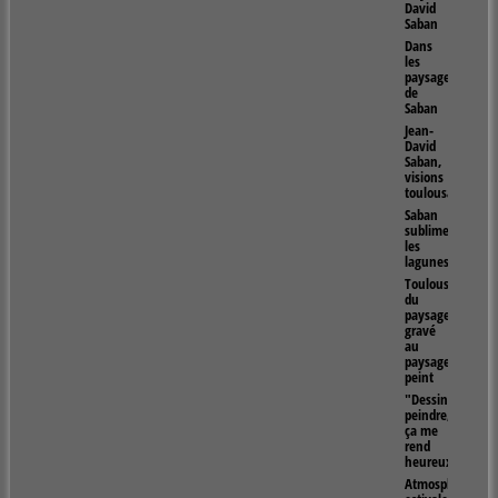
David
Saban
Dans
les
paysages
de
Saban
Jean-
David
Saban,
visions
toulousaines
Saban
sublime
les
lagunes
Toulouse,
du
paysage
gravé
au
paysage
peint
"Dessiner,
peindre,
ça me
rend
heureux"
Atmosphères