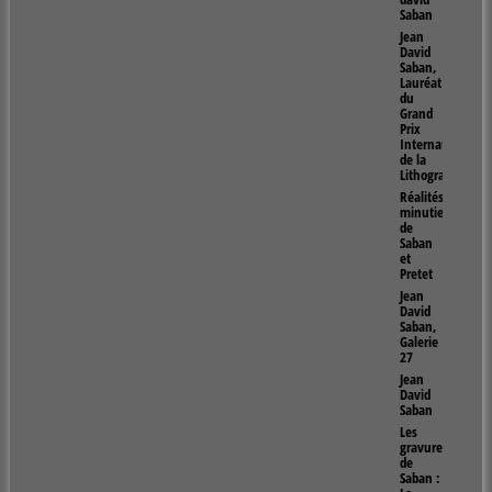
Saban
Jean
David
Saban,
Lauréat
du
Grand
Prix
Internationnal
de la
Lithographie
Réalités
minutieuses
de
Saban
et
Pretet
Jean
David
Saban,
Galerie
27
Jean
David
Saban
Les
gravures
de
Saban :