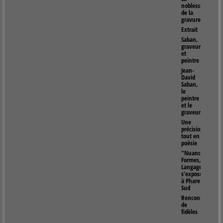
noblesse
de la
gravure
Extrait
Saban,
graveur
et
peintre
Jean-
David
Saban,
le
peintre
et le
graveur
Une
précision
tout en
poësie
"Nuances,
Formes,
Langages"
s’exposent
à Phare
Sud
Rencontres
de
fidèles