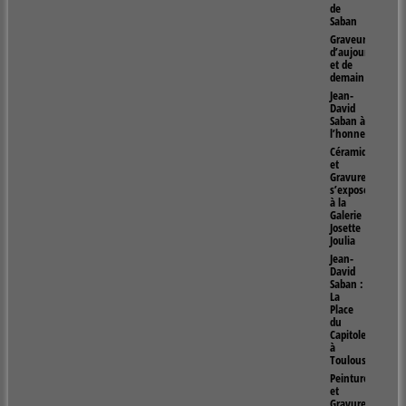
de
Saban
Graveur
d’aujourd’hui
et de
demain
Jean-
David
Saban à
l’honneur
Céramiques
et
Gravures
s’exposent
à la
Galerie
Josette
Joulia
Jean-
David
Saban :
La
Place
du
Capitole
à
Toulouse
Peintures
et
Gravures