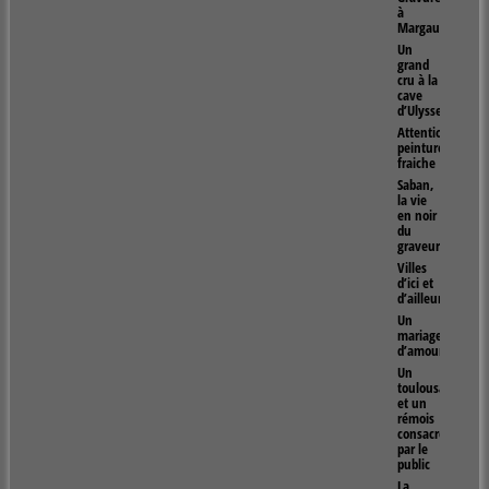
à
Margaux
Un
grand
cru à la
cave
d’Ulysse
Attention
peinture
fraiche
Saban,
la vie
en noir
du
graveur
Villes
d’ici et
d’ailleurs
Un
mariage
d’amour
Un
toulousain
et un
rémois
consacrés
par le
public
La