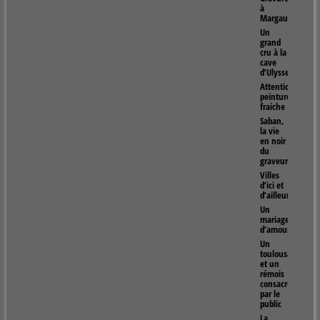
à
Margaux
Un
grand
cru à la
cave
d’Ulysse
Attention
peinture
fraiche
Saban,
la vie
en noir
du
graveur
Villes
d’ici et
d’ailleurs
Un
mariage
d’amour
Un
toulousain
et un
rémois
consacrés
par le
public
La