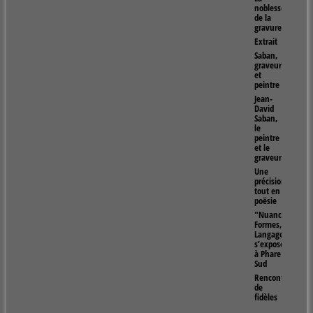
noblesse
de la
gravure
Extrait
Saban,
graveur
et
peintre
Jean-
David
Saban,
le
peintre
et le
graveur
Une
précision
tout en
poësie
"Nuances,
Formes,
Langages"
s’exposent
à Phare
Sud
Rencontres
de
fidèles