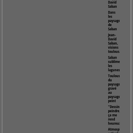
David
Saban
Dans
les
paysages
de
Saban
Jean-
David
Saban,
visions
toulousaines
Saban
sublime
les
lagunes
Toulouse,
du
paysage
gravé
au
paysage
peint
"Dessiner,
peindre,
ça me
rend
heureux"
Atmosphères