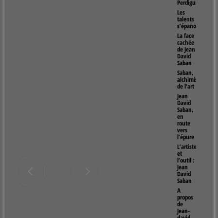
Perdiguier
Les
talents
s’épanouissent
La face
cachée
de Jean
David
Saban
Saban,
alchimiste
de l’art
Jean
David
Saban,
en
route
vers
l’épure
L’artiste
et
l’outil :
Jean
David
Saban
A
propos
de
Jean-
david