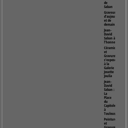
de
Saban
Graveur
d’aujourd’hui
et de
demain
Jean-
David
Saban à
l’honneur
Céramiques
et
Gravures
s’exposent
à la
Galerie
Josette
Joulia
Jean-
David
Saban :
La
Place
du
Capitole
à
Toulouse
Peintures
et
Gravures