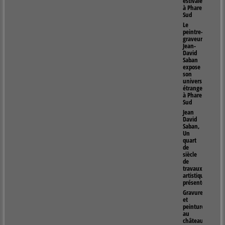
estivales
à Phare
Sud
Le
peintre-
graveur
Jean-
David
Saban
expose
son
univers
étrange
à Phare
Sud
Jean
David
Saban,
Un
quart
de
siècle
de
travaux
artistiques
présentés
Gravure
et
peintures
au
château