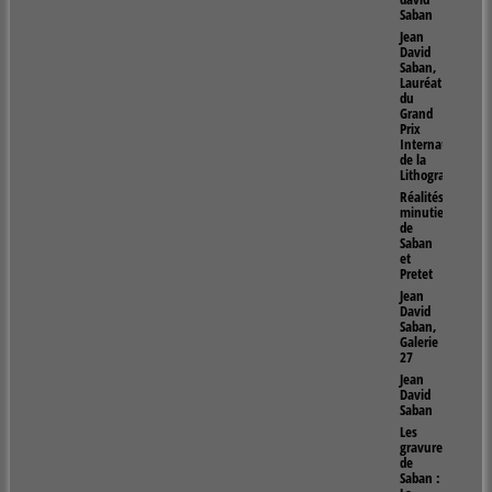
Saban
Jean
David
Saban,
Lauréat
du
Grand
Prix
Internationnal
de la
Lithographie
Réalités
minutieuses
de
Saban
et
Pretet
Jean
David
Saban,
Galerie
27
Jean
David
Saban
Les
gravures
de
Saban :