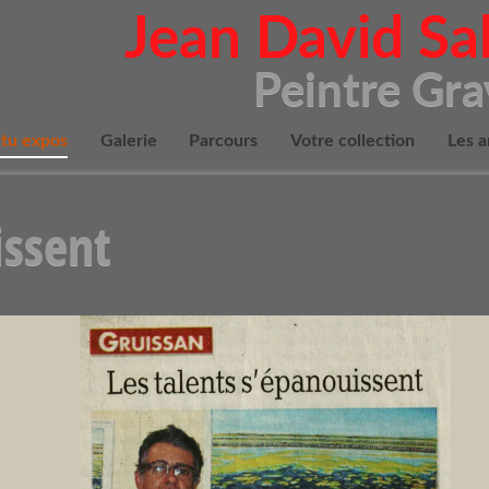
Jean David S
Peintre Gr
tu expos
Galerie
Parcours
Votre collection
Les a
issent