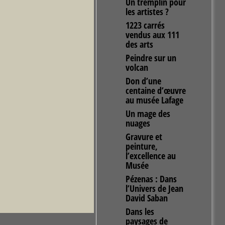
Un tremplin pour
les artistes ?
1223 carrés
vendus aux 111
des arts
Peindre sur un
volcan
Don d’une
centaine d’œuvre
au musée Lafage
Un mage des
nuages
Gravure et
peinture,
l’excellence au
Musée
Pézenas : Dans
l’Univers de Jean
David Saban
Dans les
paysages de