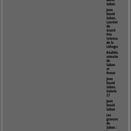
Saban
Jean
David
Saban,
Lauréat
du
Grand
Prix
Internationnal
de la
Lithographie
Réalités
minutieuses
de
Saban
et
Pretet
Jean
David
Saban,
Galerie
27
Jean
David
Saban
Les
gravures
de
Saban :