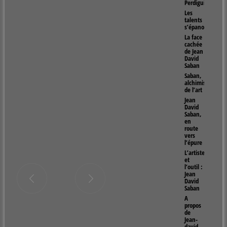
Perdiguier
Les
talents
s’épanouissent
La face
cachée
de Jean
David
Saban
Saban,
alchimiste
de l’art
Jean
David
Saban,
en
route
vers
l’épure
L’artiste
et
l’outil :
Jean
David
Saban
A
propos
de
Jean-
david