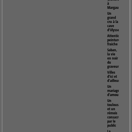
à
Margaux
Un
grand
cru à la
cave
d’Ulysse
Attention
peinture
fraiche
Saban,
la vie
en noir
du
graveur
Villes
d’ici et
d’ailleurs
Un
mariage
d’amour
Un
toulousain
et un
rémois
consacrés
par le
public
La