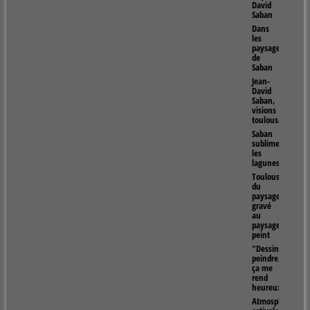
David
Saban
Dans
les
paysages
de
Saban
Jean-
David
Saban,
visions
toulousaines
Saban
sublime
les
lagunes
Toulouse,
du
paysage
gravé
au
paysage
peint
"Dessiner,
peindre,
ça me
rend
heureux"
Atmosphères