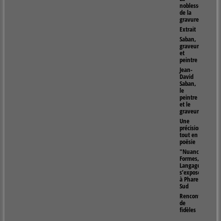
noblesse
de la
gravure
Extrait
Saban,
graveur
et
peintre
Jean-
David
Saban,
le
peintre
et le
graveur
Une
précision
tout en
poësie
"Nuances,
Formes,
Langages"
s’exposent
à Phare
Sud
Rencontres
de
fidèles