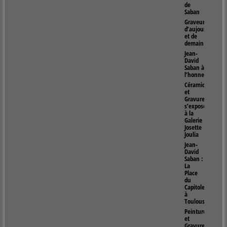
de
Saban
Graveur
d’aujourd’hui
et de
demain
Jean-
David
Saban à
l’honneur
Céramiques
et
Gravures
s’exposent
à la
Galerie
Josette
Joulia
Jean-
David
Saban :
La
Place
du
Capitole
à
Toulouse
Peintures
et
Gravures