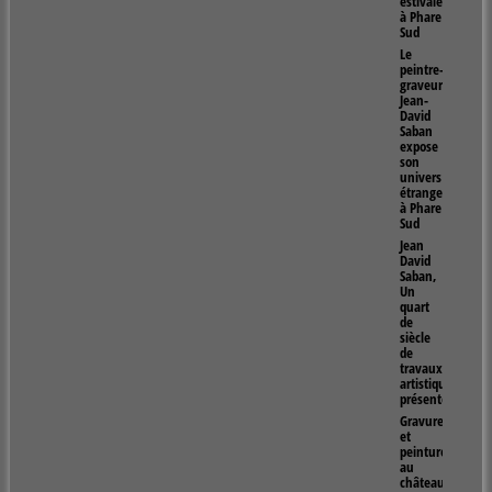
estivales
à Phare
Sud
Le
peintre-
graveur
Jean-
David
Saban
expose
son
univers
étrange
à Phare
Sud
Jean
David
Saban,
Un
quart
de
siècle
de
travaux
artistiques
présentés
Gravure
et
peintures
au
château