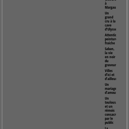
à
Margaux
Un
grand
cru à la
cave
d’Ulysse
Attention
peinture
fraiche
Saban,
la vie
en noir
du
graveur
Villes
d’ici et
d’ailleurs
Un
mariage
d’amour
Un
toulousain
et un
rémois
consacrés
par le
public
La