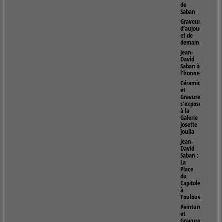
de
Saban
Graveur
d’aujourd’hui
et de
demain
Jean-
David
Saban à
l’honneur
Céramiques
et
Gravures
s’exposent
à la
Galerie
Josette
Joulia
Jean-
David
Saban :
La
Place
du
Capitole
à
Toulouse
Peintures
et
Gravures