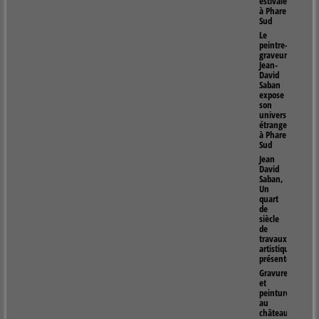
estivales
à Phare
Sud
Le
peintre-
graveur
Jean-
David
Saban
expose
son
univers
étrange
à Phare
Sud
Jean
David
Saban,
Un
quart
de
siècle
de
travaux
artistiques
présentés
Gravure
et
peintures
au
château