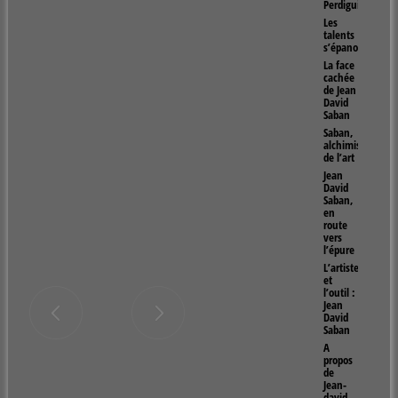
Perdiguier
Les
talents
s’épanouissent
La face
cachée
de Jean
David
Saban
Saban,
alchimiste
de l’art
Jean
David
Saban,
en
route
vers
l’épure
L’artiste
et
l’outil :
Jean
David
Saban
A
propos
de
Jean-
david