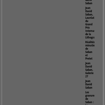
Saban
Jean
David
Saban,
Lauréat
du
Grand
Prix
Internationnal
de la
Lithographie
Réalités
minutieuses
de
Saban
et
Pretet
Jean
David
Saban,
Galerie
27
Jean
David
Saban
Les
gravures
de
Saban :