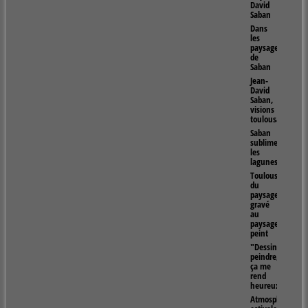
David
Saban
Dans
les
paysages
de
Saban
Jean-
David
Saban,
visions
toulousaines
Saban
sublime
les
lagunes
Toulouse,
du
paysage
gravé
au
paysage
peint
"Dessiner,
peindre,
ça me
rend
heureux"
Atmosphères