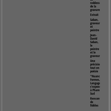
noblesse
de la
gravure
Extrait
Saban,
graveur
et
peintre
Jean-
David
Saban,
le
peintre
et le
graveur
Une
précision
tout en
poësie
"Nuances,
Formes,
Langages"
s’exposent
à Phare
Sud
Rencontres
de
fidèles