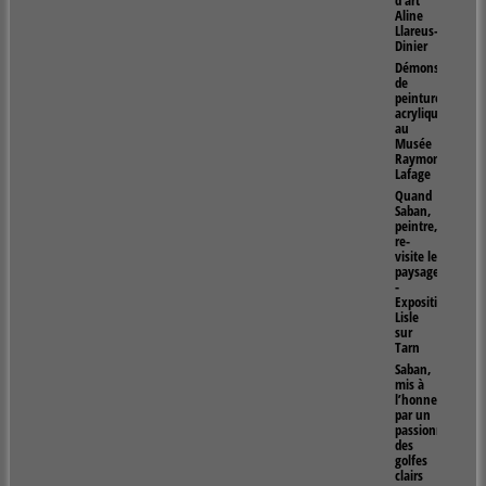
d’art
Aline
Llareus-
Dinier
Démonstration
de
peinture
acrylique
au
Musée
Raymond
Lafage
Quand
Saban,
peintre,
re-
visite le
paysage
-
Exposition
Lisle
sur
Tarn
Saban,
mis à
l’honneur
par un
passionné
des
golfes
clairs