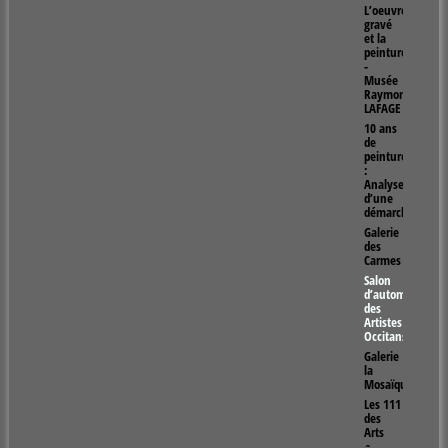
L’oeuvre
gravé
et la
peinture
-
Musée
Raymond
LAFAGE
10 ans
de
peinture
:
Analyse
d’une
démarche
Galerie
des
Carmes
Salon
d’automne
des
Artistes
Occitans
Galerie
la
Mosaïque
Les 111
des
Arts